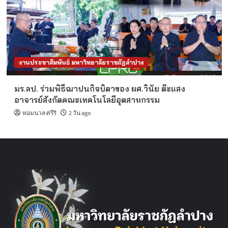
งานประชาสัมพันธ์ มหาวิทยาลัยราชภัฏลำปาง
มร.ลป. ร่วมพิธีฌาปนกิจบิดาของ ผศ.วินัย ต๊ะแสง
อาจารย์สังกัดคณะเทคโนโลยีอุตสาหกรรม
หอมนวล ศรีริ
2 วัน ago