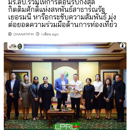
มร.ลป.ร่วมให้การต้อนรับกงสุล
กิตติมศักดิ์แห่งสหพันธ์สาธารณรัฐ
เยอรมนี หารือกระชับความสัมพันธ์ มุ่ง
ต่อยอดความร่วมมือด้านการท่องเที่ยว
CHANATIP.M
1 เดือน ago