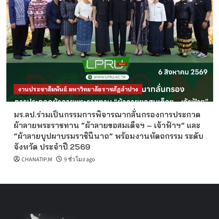
งานประชาสัมพันธ์ มหาวิทยาลัยราชภัฏลำปาง
มร.ลป.ร่วมเป็นกรรมการพิจารณากลั่นกรองการประกวด
ผ้าลายพระราชทาน “ผ้าลายขอสมเด็จฯ – เจ้าฟ้าฯ” และ
“ผ้าลายบุปผาบรมราชินีนาถ” พร้อมงานหัตถกรรม ระดับ
จังหวัด ประจำปี 2569
CHANATIP.M
9 ชั่วโมง ago