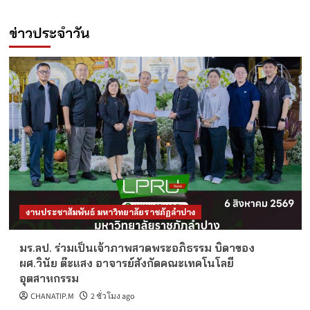
ข่าวประจำวัน
งานประชาสัมพันธ์ มหาวิทยาลัยราชภัฏลำปาง
มร.ลป. ร่วมเป็นเจ้าภาพสวดพระอภิธรรม บิดาของ
ผศ.วินัย ต๊ะแสง อาจารย์สังกัดคณะเทคโนโลยี
อุตสาหกรรม
CHANATIP.M
2 ชั่วโมง ago