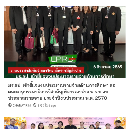
งานประชาสัมพันธ์ มหาวิทยาลัยราชภัฏลำปาง
มร.ลป. เข้าชี้แจงงบประมาณรายจ่ายด้านการศึกษา ต่อ
คณะอนุกรรมาธิการวิสามัญพิจารณาร่าง พ.ร.บ.งบ
ประมาณรายจ่าย ประจำปีงบประมาณ พ.ศ. 2570
CHANATIP.M
8 ชั่วโมง ago