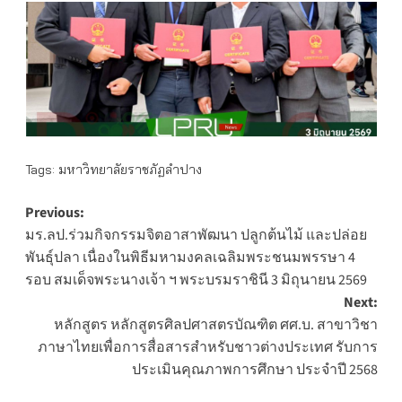
Tags:
มหาวิทยาลัยราชภัฏลำปาง
Post
Previous:
มร.ลป.ร่วมกิจกรรมจิตอาสาพัฒนา ปลูกต้นไม้ และปล่อย
navigation
พันธุ์ปลา เนื่องในพิธีมหามงคลเฉลิมพระชนมพรรษา 4
รอบ สมเด็จพระนางเจ้า ฯ พระบรมราชินี 3 มิถุนายน 2569
Next:
หลักสูตร หลักสูตรศิลปศาสตรบัณฑิต ศศ.บ. สาขาวิชา
ภาษาไทยเพื่อการสื่อสารสำหรับชาวต่างประเทศ รับการ
ประเมินคุณภาพการศึกษา ประจำปี 2568