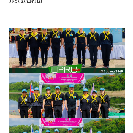
และยั่งยืนสืบไป