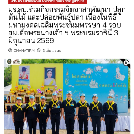
งานประชาสัมพันธ์ มหาวิทยาลัยราชภัฏลำปาง
มร.ลป.ร่วมกิจกรรมจิตอาสาพัฒนา ปลูก
ต้นไม้ และปล่อยพันธุ์ปลา เนื่องในพิธี
มหามงคลเฉลิมพระชนมพรรษา 4 รอบ
สมเด็จพระนางเจ้า ฯ พระบรมราชินี 3
มิถุนายน 2569
CHANATIP.M
2 เดือน ago