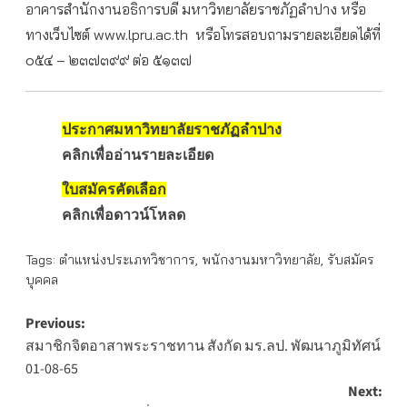
อาคารสำนักงานอธิการบดี มหาวิทยาลัยราชภัฏลำปาง หรือ
ทางเว็บไซต์ www.lpru.ac.th หรือโทรสอบถามรายละเอียดได้ที่
๐๕๔ – ๒๓๗๓๙๙ ต่อ ๕๑๓๗
ประกาศมหาวิทยาลัยราชภัฏลำปาง
คลิกเพื่ออ่านรายละเอียด
ใบสมัครคัดเลือก
คลิกเพื่อดาวน์โหลด
Tags:
ตำแหน่งประเภทวิชาการ
,
พนักงานมหาวิทยาลัย
,
รับสมัคร
บุคคล
Post
Previous:
สมาชิกจิตอาสาพระราชทาน สังกัด มร.ลป. พัฒนาภูมิทัศน์
navigation
01-08-65
Next: