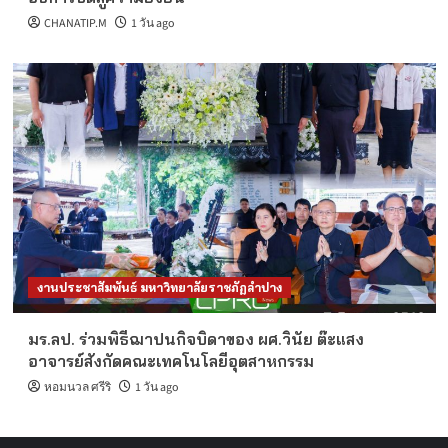
CHANATIP.M
1 วัน ago
งานประชาสัมพันธ์ มหาวิทยาลัยราชภัฏลำปาง
มร.ลป. ร่วมพิธีฌาปนกิจบิดาของ ผศ.วินัย ต๊ะแสง
อาจารย์สังกัดคณะเทคโนโลยีอุตสาหกรรม
หอมนวล ศรีริ
1 วัน ago