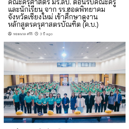
คณะครุศาสตร์ มร.ลป. ต้อนรับคณะครู
และนักเรียน จาก รร.ฮอดพิทยาคม
จังหวัดเชียงใหม่ เข้าศึกษาดูงาน
หลักสูตรครุศาสตรบัณฑิต (ค.บ.)
หอมนวล ศรีริ
3 ปี ago