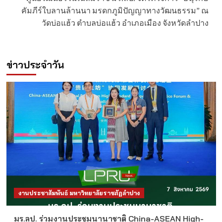
คัมภีร์ใบลานล้านนา มรดกภูมิปัญญาทางวัฒนธรรม” ณ
วัดบ่อแฮ้ว ตำบลบ่อแฮ้ว อำเภอเมือง จังหวัดลำปาง
ข่าวประจำวัน
งานประชาสัมพันธ์ มหาวิทยาลัยราชภัฏลำปาง
มร.ลป. ร่วมงานประชุมนานาชาติ China-ASEAN High-