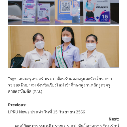
Tags:
คณะครุศาสตร์ มร.ลป. ต้อนรับคณะครูและนักเรียน จาก
รร.ฮอดพิทยาคม จังหวัดเชียงใหม่ เข้าศึกษาดูงานหลักสูตรครุ
ศาสตรบัณฑิต (ค.บ.)
Post
Previous:
LPRU News ประจำวันที่ 15 กันยายน 2566
navigation
Next:
ศูนย์วัฒนธรรมเฉลิมราช มร.ลป. จัดโครงการ “อนุรักษ์