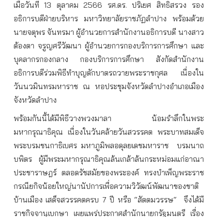
เมื่อวันที่
13
ตุลาคม
2566
รศ
.
ดร
.
ปริเยศ
สิทธิสรวง
รอง
อธิการบดีฝ่ายบริหาร
มหาวิทยาลัยราชภัฏลำปาง
พร้อมด้วย
นายจตุพร
จันทรมา
ผู้อำนวยการสำนักงานอธิการบดี
นางสาว
ต้องตา
จรูญศรีวัฒนา
ผู้อำนวยการกองบริการการศึกษา
และ
บุคลากรกองกลาง
กองบริการการศึกษา
สังกัดสำนักงาน
อธิการบดี
ร่วมพิธีทำบุญตักบาตรถวายพระราชกุศล
เนื่องใน
วันนวมินทรมหาราช
ณ
หอประชุมจังหวัดลำปาง
อำเภอเมือง
จังหวัดลำปาง
พร้อมกันนี้ได้มีพิธีวางพวงมาลา
น้อมรำลึกในพระ
มหากรุณาธิคุณ
เนื่องในวันคล้ายวันสวรรคต
พระบาทสมเด็จ
พระบรมชนกาธิเบศร
มหาภูมิพลอดุลยเดชมหาราช
บรมนาถ
บพิตร
ผู้มีพระมหากรุณาธิคุณล้นเกล้าล้นกระหม่อมแก่อาณา
ประชาราษฎร์
ตลอดรัชสมัยของพระองค์
ทรงบำเพ็ญพระราช
กรณียกิจน้อยใหญ่นานัปการเพื่อความวิวัฒน์พัฒนาของชาติ
บ้านเมือง
เสด็จสวรรคตครบ
7
ปี
หรือ
“
สัตตมวรรษ
“
จึงได้มี
ราชกิจจานุเบกษา
เผยแพร่ประกาศสำนักนายกรัฐมนตรี
เรื่อง