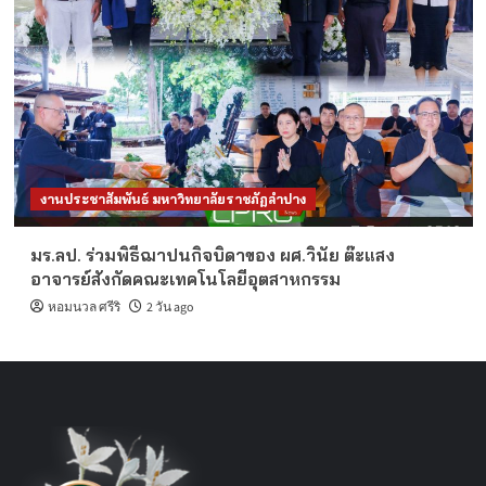
งานประชาสัมพันธ์ มหาวิทยาลัยราชภัฏลำปาง
มร.ลป. ร่วมพิธีฌาปนกิจบิดาของ ผศ.วินัย ต๊ะแสง
อาจารย์สังกัดคณะเทคโนโลยีอุตสาหกรรม
หอมนวล ศรีริ
2 วัน ago