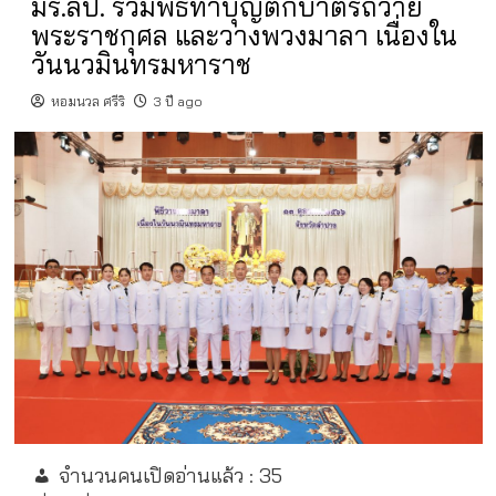
มร.ลป. ร่วมพิธีทำบุญตักบาตรถวาย
พระราชกุศล และวางพวงมาลา เนื่องใน
วันนวมินทรมหาราช
หอมนวล ศรีริ
3 ปี ago
จำนวนคนเปิดอ่านแล้ว :
35