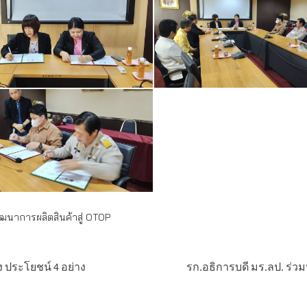
นาการผลิตสินค้าสู่ OTOP
าง ประโยชน์ 4 อย่าง
รก.อธิการบดี มร.ลป. ร่ว