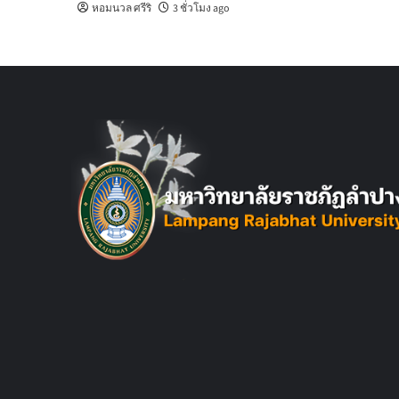
หอมนวล ศรีริ
3 ชั่วโมง ago