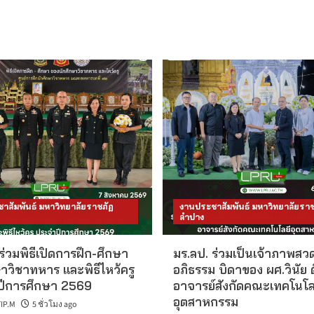
าสัมพันธ์ มหาวิทยาลัยราชภัฏ
งานประชาสัมพันธ์ มหาวิทยาลัยราช
ลำปาง
ร่วมพิธีเปิดการฝึก-ศึกษา
มร.ลป. ร่วมเป็นเจ้าภาพส
าวิชาทหาร และพิธีไหว้ครู
อภิธรรม บิดาของ ผศ.วินัย 
ีการศึกษา 2569
อาจารย์สังกัดคณะเทคโนโล
อุตสาหกรรม
IP.M
5 ชั่วโมง ago