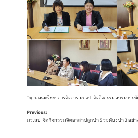
Tags:
คณะวิทยาการจัดการ มร.ลป. จัดกิจกรรม อบรมการพัฒ
Post
Previous:
มร.ลป. จัดกิจกรรมจิตอาสาปลูกป่า 5 ระดับ : ป่า 3 อย่
navigation