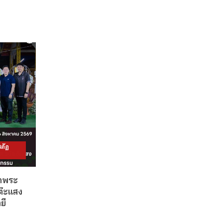
ภัฏ
วดพระ
ต๊ะแสง
ยี