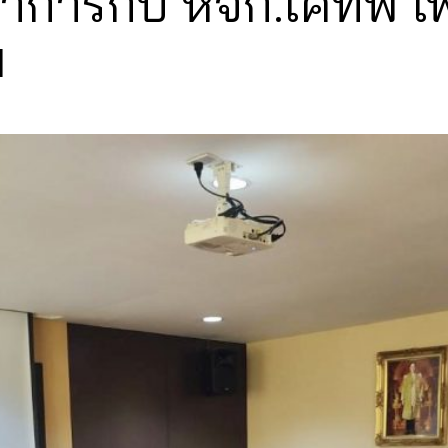
าการกับ หจก.เคทีพี เพื
ม