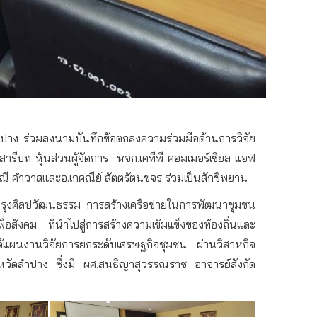
ำปาง
ร่วมลงนามบันทึกข้อตกลงความร่วมมือด้านการวิจัย
สารีบท
หุ้นส่วนผู้จัดการ
หจก
.
เคทีพี
คอมเมอร์เชียล
แอฟ
ณี
คำวาส
และอ
.
เกศณีย์
สัตตรัตนขจร
ร่วมเป็นสักขีพยาน
รุงศิลปวัฒนธรรม
การสร้างเครือข่ายในการพัฒนาชุมชน
พื่อสังคม
ที่นำไปสู่การสร้างความเข้มแข็งของท้องถิ่นและ
้แผนงานวิจัยการยกระดับเศรษฐกิจชุมชน
ผ่านวิสาหกิจ
งหวัดลำปาง
ซึ่งมี
ผศ
.
สนธิญา
สุวรรณราช
อาจารย์สังกัด