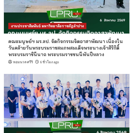
งานประชาสัมพันธ์ มหาวิทยาลัยราชภัฏลำปาง
คณะมนุษย์ฯ มร.ลป. จัดกิจกรรมจิตอาสาพัฒนา เนื่องใน
วันคล้ายวันพระบรมราชสมภพสมเด็จพระนางเจ้าสิริกิติ์
พระบรมราชินีนาถ พระบรมราชชนนีพันปีหลวง
หอมนวล ศรีริ
6 ชั่วโมง ago