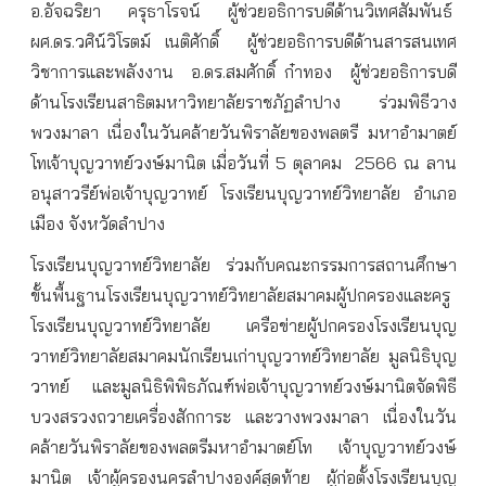
อ
.
อัจฉริยา
ครุธาโรจน์
ผู้ช่วยอธิการบดีด้านวิเทศสัมพันธ์
ผศ
.
ดร
.
วศิน์วิโรตม์
เนติศักดิ์
ผู้ช่วยอธิการบดีด้านสารสนเทศ
วิชาการและพลังงาน
อ
.
ดร
.
สมศักดิ์
ก๋าทอง
ผู้ช่วยอธิการบดี
ด้านโรงเรียนสาธิตมหาวิทยาลัยราชภัฏลำปาง
ร่วมพิธีวาง
พวงมาลา
เนื่องในวันคล้ายวันพิราลัยของพลตรี
มหาอำมาตย์
โท
เจ้าบุญวาทย์วงษ์มานิต
เมื่อวันที่
5
ตุลาคม
2566
ณ
ลาน
อนุสาวรีย์พ่อเจ้าบุญวาทย์
โรงเรียนบุญวาทย์วิทยาลัย
อำเภอ
เมือง
จังหวัดลำปาง
โรงเรียนบุญวาทย์วิทยาลัย
ร่วมกับคณะกรรมการสถานศึกษา
ขั้นพื้นฐานโรงเรียนบุญวาทย์วิทยาลัย
สมาคมผู้ปกครองและครู
โรงเรียนบุญวาทย์วิทยาลัย
เครือข่ายผู้ปกครองโรงเรียนบุญ
วาทย์วิทยาลัย
สมาคมนักเรียนเก่าบุญวาทย์วิทยาลัย
มูลนิธิบุญ
วาทย์
และมูลนิธิพิพิธภัณฑ์พ่อเจ้าบุญวาทย์วงษ์มานิต
จัดพิธี
บวงสรวงถวายเครื่องสักการะ
และวางพวงมาลา
เนื่องในวัน
คล้ายวันพิราลัยของพลตรีมหาอำมาตย์โท
เจ้าบุญวาทย์วงษ์
มานิต
เจ้าผู้ครองนครลำปางองค์สุดท้าย
ผู้ก่อตั้งโรงเรียนบุญ