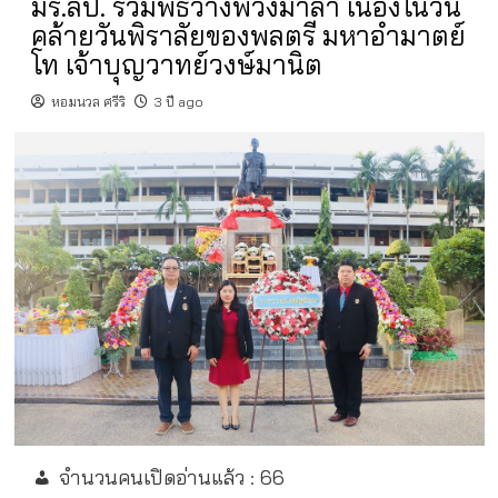
มร.ลป. ร่วมพิธีวางพวงมาลา เนื่องในวัน
คล้ายวันพิราลัยของพลตรี มหาอำมาตย์
โท เจ้าบุญวาทย์วงษ์มานิต
หอมนวล ศรีริ
3 ปี ago
จำนวนคนเปิดอ่านแล้ว :
66