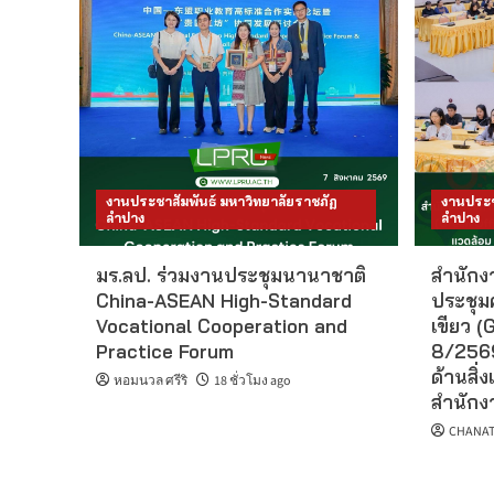
งานประชาสัมพันธ์ มหาวิทยาลัยราชภัฏ
งานประช
ลำปาง
ลำปาง
มร.ลป. ร่วมงานประชุมนานาชาติ
สำนักงา
China-ASEAN High-Standard
ประชุม
Vocational Cooperation and
เขียว (G
Practice Forum
8/2569
ด้านสิ่ง
หอมนวล ศรีริ
18 ชั่วโมง ago
สำนักงา
CHANAT