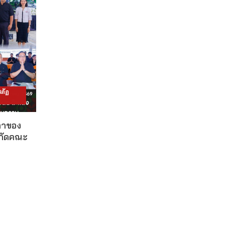
ภัฏ
ดาของ
งกัดคณะ