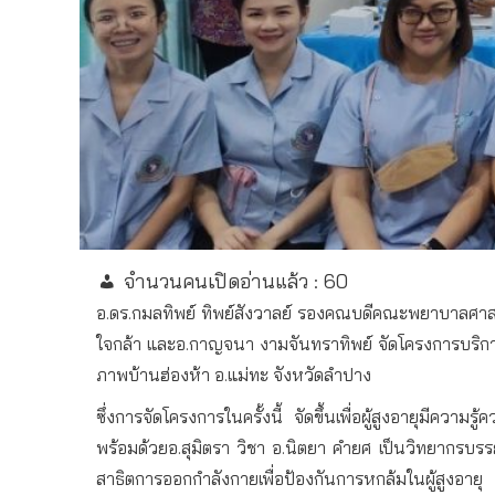
จำนวนคนเปิดอ่านแล้ว :
60
อ.ดร.กมลทิพย์ ทิพย์สังวาลย์ รองคณบดีคณะพยาบาลศาสตร์
ใจกล้า และอ.กาญจนา งามจันทราทิพย์ จัดโครงการบริการ
ภาพบ้านฮ่องห้า อ.แม่ทะ จังหวัดลำปาง
ซึ่งการจัดโครงการในครั้งนี้ จัดขึ้นเพื่อผู้สูงอายุมีควา
พร้อมด้วยอ.สุมิตรา วิชา อ.นิตยา คำยศ เป็นวิทยากรบรรย
สาธิตการออกกำลังกายเพื่อป้องกันการหกล้มในผู้สูงอายุ