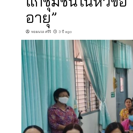
แก่ชุมชนในหัวข้อ
อายุ”
หอมนวล ศรีริ
3 ปี ago