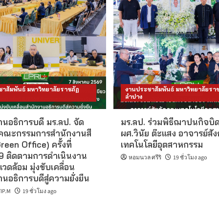
าสัมพันธ์ มหาวิทยาลัยราชภัฏ
งานประชาสัมพันธ์ มหาวิทยาลัยราช
ลำปาง
นอธิการบดี มร.ลป. จัด
มร.ลป. ร่วมพิธีฌาปนกิจบิ
คณะกรรมการสำนักงานสี
ผศ.วินัย ต๊ะแสง อาจารย์สั
reen Office) ครั้งที่
เทคโนโลยีอุตสาหกรรม
 ติดตามการดำเนินงาน
หอมนวล ศรีริ
19 ชั่วโมง ago
แวดล้อม มุ่งขับเคลื่อน
นอธิการบดีสู่ความยั่งยืน
IP.M
19 ชั่วโมง ago