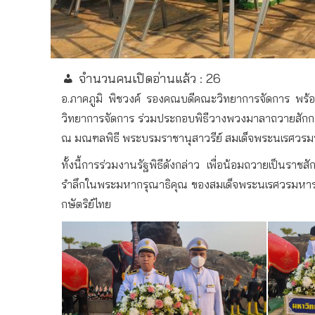
จำนวนคนเปิดอ่านแล้ว :
26
อ.ภาคภูมิ พิชวงค์ รองคณบดีคณะวิทยาการจัดการ พร้อ
วิทยาการจัดการ ร่วมประกอบพิธีวางพวงมาลาถวายสักก
ณ มณฑลพิธี พระบรมราชานุสาวรีย์ สมเด็จพระนเรศวรมหา
ทั้งนี้การร่วมงานรัฐพิธีดังกล่าว เพื่อน้อมถวายเป็
รำลึกในพระมหากรุณาธิคุณ ของสมเด็จพระนเรศวรมหาราช
กษัตริย์ไทย