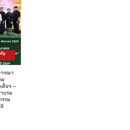
ภัฏ
ิจารณา
าย
เด็จฯ –
ผาบรม
กรรม
69