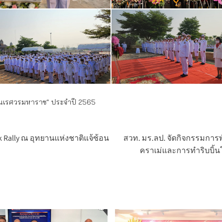
ระนเรศวรมหาราช" ประจำปี 2565
 Rally ณ อุทยานแห่งชาติแจ้ซ้อน
สวท. มร.ลป. จัดกิจกรรมการพ
คราเม่และการทำริบบิ้