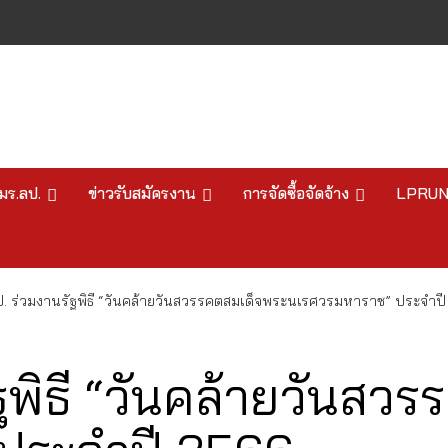
มร.ลป.
ข่าวรับสมัครงาน
การจัดซื้อจัดจ้าง
LPRU
ป. ร่วมงานรัฐพิธี “วันคล้ายวันสวรรคตสมเด็จพระนเรศวรมหาราช” ประจำป
ฐพิธี “วันคล้ายวันสว