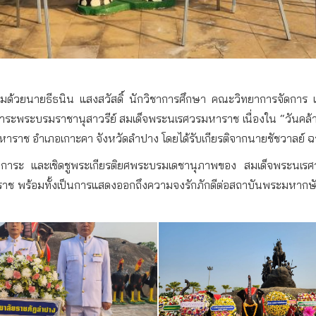
มด้วยนายธีธนิน แสงสวัสดิ์ นักวิชาการศึกษา คณะวิทยาการจัดการ แ
าระพระบรมราชานุสาวรีย์ สมเด็จพระนเรศวรมหาราช เนื่องใน “วันค
ราช อำเภอเกาะคา จังหวัดลำปาง โดยได้รับเกียรติจากนายชัชวาลย์ ฉา
นราชสักการะ และเชิดชูพระเกียรติยศพระบรมเดชานุภาพของ สมเด็จพระนเ
 พร้อมทั้งเป็นการแสดงออกถึงความจงรักภักดีต่อสถาบันพระมหากษั