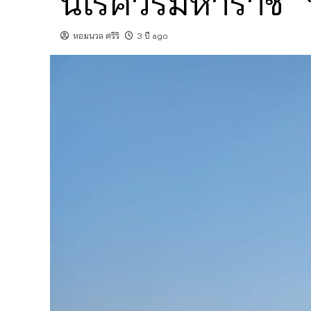
นเรศวรมหาราช” 
หอมนวล ศรีริ
3 ปี ago