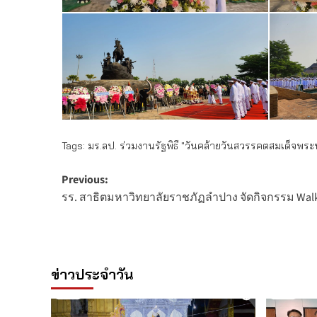
Tags:
มร.ลป. ร่วมงานรัฐพิธี "วันคล้ายวันสวรรคตสมเด็จพ
Post
Previous:
รร. สาธิตมหาวิทยาลัยราชภัฏลำปาง จัดกิจกรรม Walk
navigation
ข่าวประจำวัน