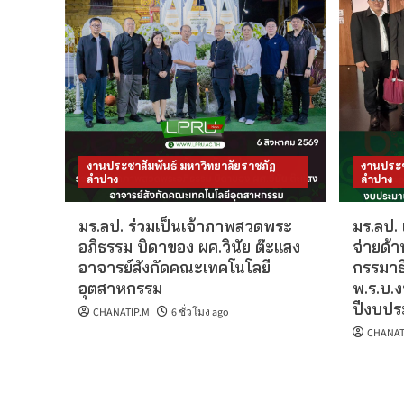
งานประชาสัมพันธ์ มหาวิทยาลัยราชภัฏ
งานประช
ลำปาง
ลำปาง
มร.ลป. ร่วมเป็นเจ้าภาพสวดพระ
มร.ลป.
อภิธรรม บิดาของ ผศ.วินัย ต๊ะแสง
จ่ายด้
อาจารย์สังกัดคณะเทคโนโลยี
กรรมาธ
อุตสาหกรรม
พ.ร.บ.
ปีงบปร
CHANATIP.M
6 ชั่วโมง ago
CHANAT