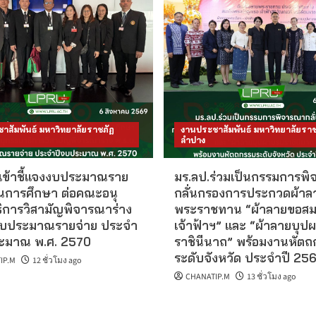
าสัมพันธ์ มหาวิทยาลัยราชภัฏ
งานประชาสัมพันธ์ มหาวิทยาลัยราช
ลำปาง
 เข้าชี้แจงงบประมาณราย
มร.ลป.ร่วมเป็นกรรมการพ
านการศึกษา ต่อคณะอนุ
กลั่นกรองการประกวดผ้าล
ิการวิสามัญพิจารณาร่าง
พระราชทาน “ผ้าลายขอสม
งบประมาณรายจ่าย ประจำ
เจ้าฟ้าฯ” และ “ผ้าลายบุป
ะมาณ พ.ศ. 2570
ราชินีนาถ” พร้อมงานหัตถ
ระดับจังหวัด ประจำปี 25
IP.M
12 ชั่วโมง ago
CHANATIP.M
13 ชั่วโมง ago