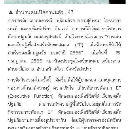
จำนวนคนเปิดอ่านแล้ว :
47
อ
.
ดร
.
อรทัย
เลาอลงกรณ์
พร้อมด้วย
อ
.
ดร
.
สุธิษณา
โตธนายา
นนท์
และอ
.
พิมพ์ปรียา
อินวงค์
อาจารย์สังกัดสาขาวิชาการ
ศึกษาปฐมวัย
คณะครุศาสตร์
เป็นวิทยากรโครงการ
“
การเล่น
และเรียนรู้เพื่อส่งเสริมทักษะสมอง
(EF)
เพื่อจัดการชีวิตให้
สำเร็จของเด็กปฐมวัย
ประจำปี
2566″
เมื่อวันที่
15
กรกฎาคม
2566
ณ
ห้องประชุมโรงเรียนเทศบาลเวียงตาล
ตำบลเวียงตาล
อำเภอห้างฉัตร
จังหวัดลำปาง
การจัดกิจกรรมในครั้งนี้
จัดขึ้นเพื่อให้ผู้ปกครอง
และบุคลากร
กองการศึกษามีความรู้
ความเข้าใจ
เกี่ยวกับการพัฒนา
EF
(Executive Function)
ทักษะสมองเพื่อชีวิตที่สำเร็จของเด็ก
ปฐมวัย
สามารถนำความรู้ที่ได้รับไปประยุกต์ในการจัด
กิจกรรมการพัฒนา
EF
ทักษะสมองเพื่อชีวิตที่สำเร็จของเด็ก
ปฐมวัยผ่านการเลี้ยงดูประจำวัน
โดยมีผู้ปกครองของนักเรียน
เทศบาลเวียงตาลเข้าร่วมกิจกรรมกว่า
60
คนเข้าร่วมกิจกรรม