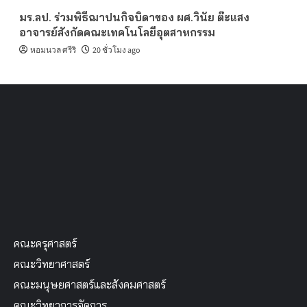
มร.ลป. ร่วมพิธีฌาปนกิจบิดาของ ผศ.วินัย ต๊ะแสง
อาจารย์สังกัดคณะเทคโนโลยีอุตสาหกรรม
หอมนวล ศรีริ
20 ชั่วโมง ago
คณะครุศาสตร์
คณะวิทยาศาสตร์