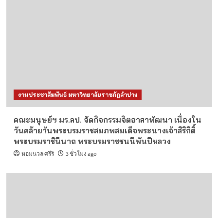
งานประชาสัมพันธ์ มหาวิทยาลัยราชภัฏลำปาง
คณะมนุษย์ฯ มร.ลป. จัดกิจกรรมจิตอาสาพัฒนา เนื่องใน
วันคล้ายวันพระบรมราชสมภพสมเด็จพระนางเจ้าสิริกิติ์
พระบรมราชินีนาถ พระบรมราชชนนีพันปีหลวง
หอมนวล ศรีริ
3 ชั่วโมง ago