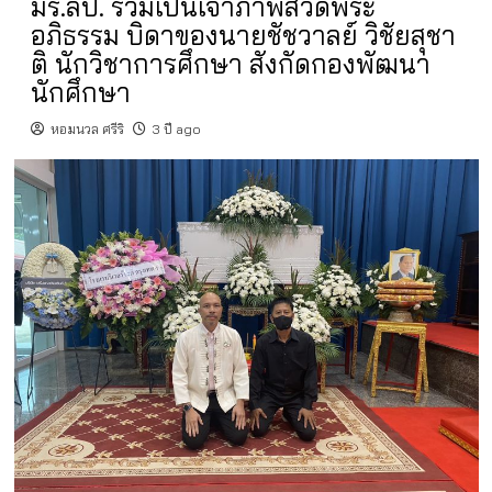
มร.ลป. ร่วมเป็นเจ้าภาพสวดพระ
อภิธรรม บิดาของนายชัชวาลย์ วิชัยสุชา
ติ นักวิชาการศึกษา สังกัดกองพัฒนา
นักศึกษา
หอมนวล ศรีริ
3 ปี ago