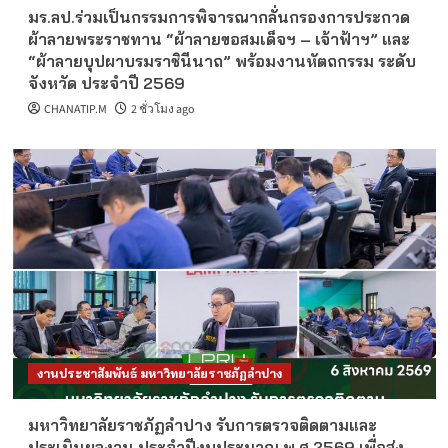
มร.ลป.ร่วมเป็นกรรมการพิจารณากลั่นกรองการประกวด
ผ้าลายพระราชทาน “ผ้าลายขอสมเด็จฯ – เจ้าฟ้าฯ” และ
“ผ้าลายบุปผาบรมราชินีนาถ” พร้อมงานหัตถกรรม ระดับ
จังหวัด ประจำปี 2569
CHANATIP.M
2 ชั่วโมง ago
งานประชาสัมพันธ์ มหาวิทยาลัยราชภัฏลำปาง
มหาวิทยาลัยราชภัฏลำปาง รับการตรวจติดตามและ
ประเมินผลงาน ประจำปีงบประมาณ พ.ศ.2569 เพื่อส่ง