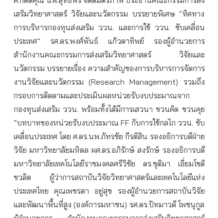
เสริมวิทยาศาสตร์ วิจัยและนวัตกรรม บรรยายพิเศษ “ทิศทาง
การบริหารกองทุนส่งเสริม ววน. และการใช้ ววน. ขับเคลื่อน
ประเทศ” รศ.ดร.พงศ์พันธ์ แก้วตาทิพย์ รองผู้อำนวยการ
สำนักงานคณะกรรมการส่งเสริมวิทยาศาสตร์ วิจัยและ
นวัตกรรม บรรยายเรื่อง ความสำคัญของการบริหารการจัดการ
งานวิจัยและนวัตกรรม (Research Management) รวมถึง
กรอบการติดตามและประเมินผลหน่วยรับงบประมาณจาก
กองทุนส่งเสริม ววน. พร้อมทั้งได้มีการเสวนา ชวนคิด ชวนคุย
“บทบาทของหน่วยรับงบประมาณ FF กับการใช้กลไก ววน. ขับ
เคลื่อนประเทศ โดย ศ.ดร.นพ.ภัทรชัย กีรติสิน รองอธิการบดีฝ่าย
วิจัย มหาวิทยาลัยมหิดล ผศ.ดร.อภิรักษ์ สงรักษ์ รองอธิการบดี
มหาวิทยาลัยเทคโนโลยีราชมงคลศรีวิชัย ดร.ชุติมา เอี่ยมโชติ
ชวลิต ผู้ว่าการสถาบันวิจัยวิทยาศาสตร์และเทคโนโลยีแห่ง
ประเทศไทย คุณเพชรดา อยู่สุข รองผู้อำนวยการสถาบันวิจัย
และพัฒนาพื้นที่สูง (องค์การมหาชน) รศ.ดร.ปัทมาวดี โพชนุกูล
ผู้อำนวยการ สำนักงานคณะกรรมการส่งเสริมวิทยาศาสตร์