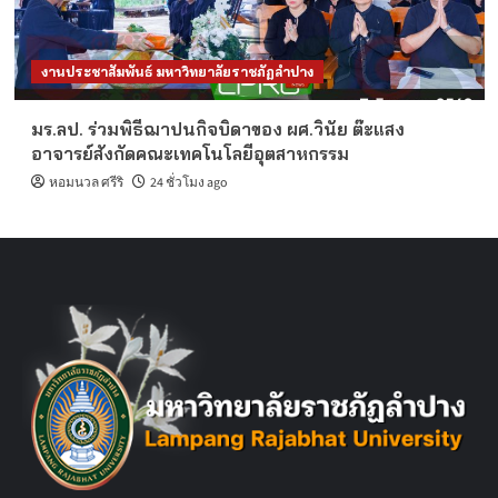
งานประชาสัมพันธ์ มหาวิทยาลัยราชภัฏลำปาง
มร.ลป. ร่วมพิธีฌาปนกิจบิดาของ ผศ.วินัย ต๊ะแสง
อาจารย์สังกัดคณะเทคโนโลยีอุตสาหกรรม
หอมนวล ศรีริ
24 ชั่วโมง ago