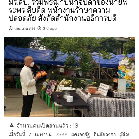
มร.ลป. ร่วมพิธีฌาปนกิจบิดาของนายพี
ระพร สืบคิด พนักงานรักษาความ
ปลอดภัย สังกัดสำนักงานอธิการบดี
หอมนวล ศรีริ
3 ปี ago
จำนวนคนเปิดอ่านแล้ว :
13
เมื่อวันที่ 7 เมษายน 2566 ผศ.เอกรัฐ อินต๊ะวงศา ผู้ช่วย