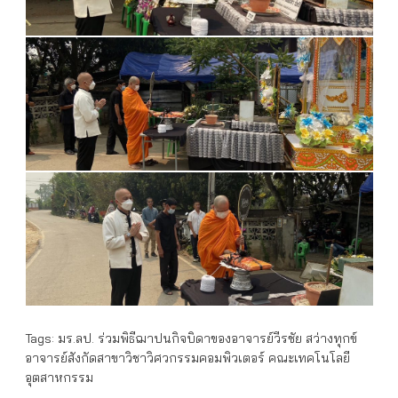
Tags:
มร.ลป. ร่วมพิธีฌาปนกิจบิดาของอาจารย์วีรชัย สว่างทุกข์
อาจารย์สังกัดสาขาวิชาวิศวกรรมคอมพิวเตอร์ คณะเทคโนโลยี
อุตสาหกรรม