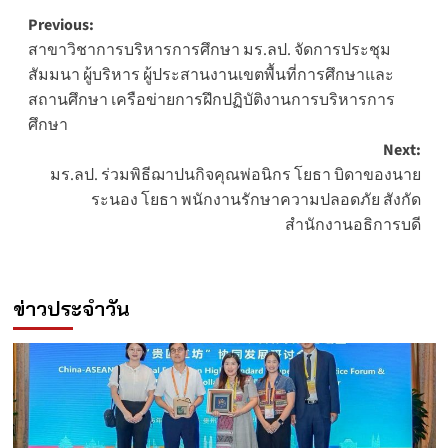
Post
Previous:
สาขาวิชาการบริหารการศึกษา มร.ลป. จัดการประชุม
navigation
สัมมนา ผู้บริหาร ผู้ประสานงานเขตพื้นที่การศึกษาและ
สถานศึกษา เครือข่ายการฝึกปฏิบัติงานการบริหารการ
ศึกษา
Next:
มร.ลป. ร่วมพิธีฌาปนกิจคุณพ่อนิกร โยธา บิดาของนาย
ระนอง โยธา พนักงานรักษาความปลอดภัย สังกัด
สำนักงานอธิการบดี
ข่าวประจำวัน