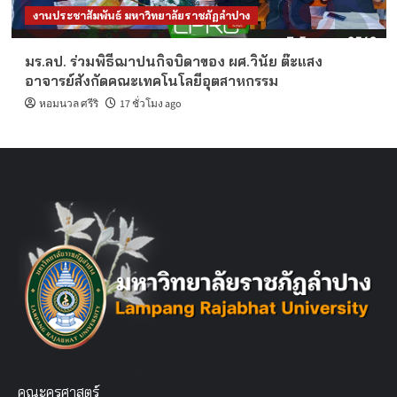
งานประชาสัมพันธ์ มหาวิทยาลัยราชภัฏลำปาง
มร.ลป. ร่วมพิธีฌาปนกิจบิดาของ ผศ.วินัย ต๊ะแสง
อาจารย์สังกัดคณะเทคโนโลยีอุตสาหกรรม
หอมนวล ศรีริ
17 ชั่วโมง ago
คณะครุศาสตร์