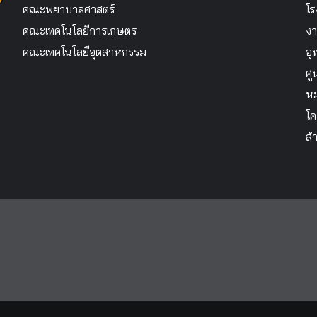
คณะพยาบาลศาสตร์
โร
คณะเทคโนโลยีการเกษตร
งา
คณะเทคโนโลยีอุตสาหกรรม
อุ
ศู
หม
โค
สำ