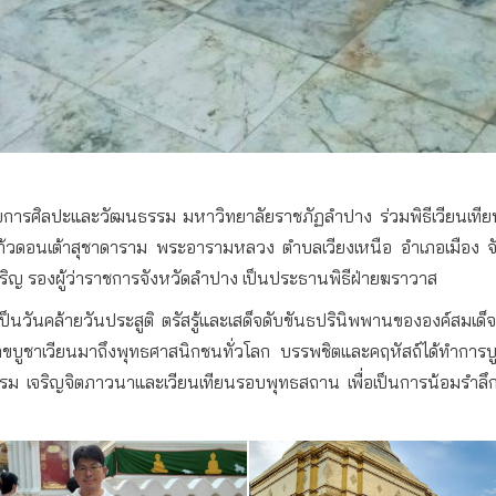
นวยการศิลปะและวัฒนธรรม มหาวิทยาลัยราชภัฏลำปาง ร่วมพิธีเวียนเทีย
วดอนเต้าสุชาดาราม พระอารามหลวง​ ตำบลเวียงเหนือ​ อำเภอเมือง จ
จริญ รองผู้ว่าราชการจังหวัดลำปาง เป็นประธานพิธีฝ่ายฆราวาส
็นวันคล้ายวันประสูติ ตรัสรู้และเสด็จดับขันธปรินิพพานขององค์สมเด็
สาขบูชาเวียนมาถึงพุทธศาสนิกชนทั่วโลก บรรพชิตและคฤหัสถ์ได้ทำการบ
รรม เจริญจิตภาวนาและเวียนเทียนรอบพุทธสถาน เพื่อเป็นการน้อมรำ