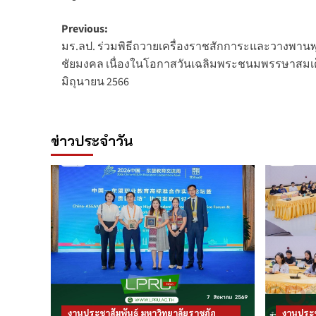
Post
Previous:
มร.ลป. ร่วมพิธีถวายเครื่องราชสักการะและวางพานพ
navigation
ชัยมงคล เนื่องในโอกาสวันเฉลิมพระชนมพรรษาสมเด
มิถุนายน 2566
ข่าวประจำวัน
งานประชาสัมพันธ์ มหาวิทยาลัยราชภัฏ
งานประช