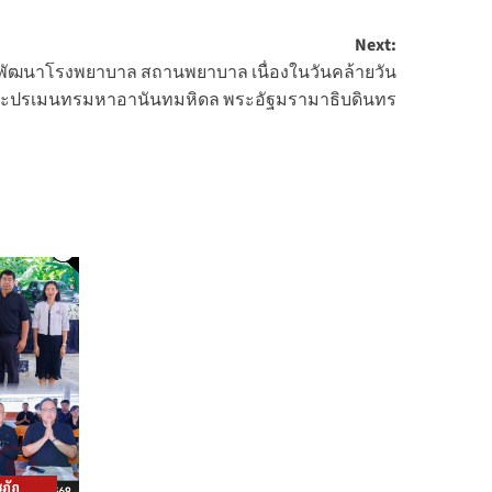
Next:
าพัฒนาโรงพยาบาล สถานพยาบาล เนื่องในวันคล้ายวัน
ระปรเมนทรมหาอานันทมหิดล พระอัฐมรามาธิบดินทร
ภัฏ