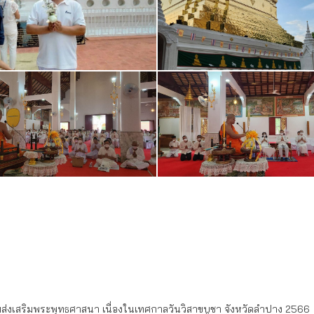
รมส่งเสริมพระพุทธศาสนา เนื่องในเทศกาลวันวิสาขบูชา จังหวัดลำปาง 2566