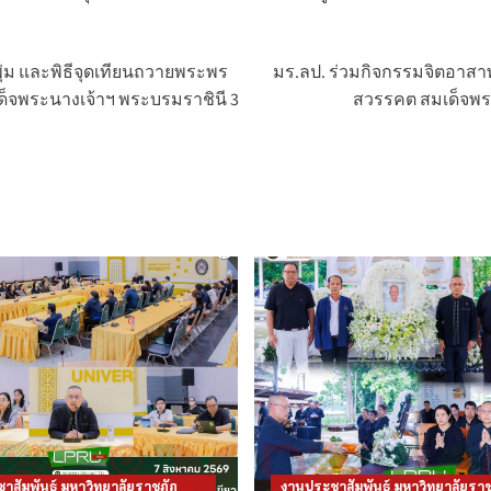
ุ่ม และพิธีจุดเทียนถวายพระพร
มร.ลป. ร่วมกิจกรรมจิตอาส
็จพระนางเจ้าฯ พระบรมราชินี 3
สวรรคต สมเด็จพ
าสัมพันธ์ มหาวิทยาลัยราชภัฏ
งานประชาสัมพันธ์ มหาวิทยาลัยราช