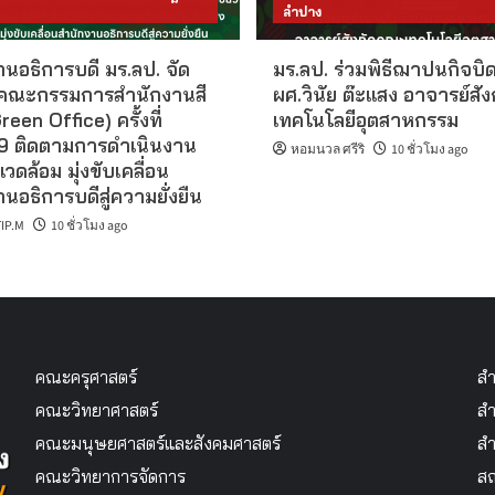
ลำปาง
นอธิการบดี มร.ลป. จัด
มร.ลป. ร่วมพิธีฌาปนกิจบิ
คณะกรรมการสำนักงานสี
ผศ.วินัย ต๊ะแสง อาจารย์สั
reen Office) ครั้งที่
เทคโนโลยีอุตสาหกรรม
 ติดตามการดำเนินงาน
หอมนวล ศรีริ
10 ชั่วโมง ago
แวดล้อม มุ่งขับเคลื่อน
นอธิการบดีสู่ความยั่งยืน
IP.M
10 ชั่วโมง ago
คณะครุศาสตร์
สำ
คณะวิทยาศาสตร์
สำ
คณะมนุษยศาสตร์และสังคมศาสตร์
สำ
คณะวิทยาการจัดการ
สถ