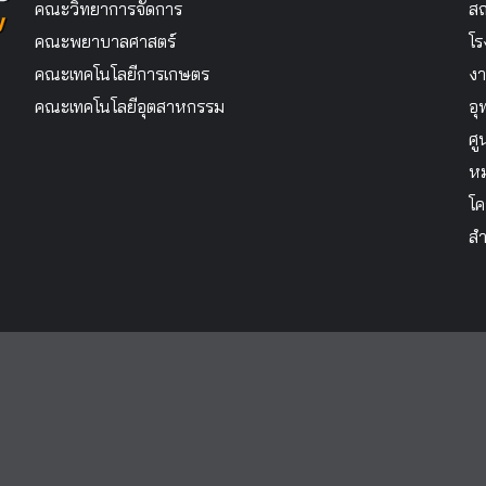
คณะวิทยาการจัดการ
สถ
คณะพยาบาลศาสตร์
โร
คณะเทคโนโลยีการเกษตร
งา
คณะเทคโนโลยีอุตสาหกรรม
อุ
ศู
หม
โค
สำ