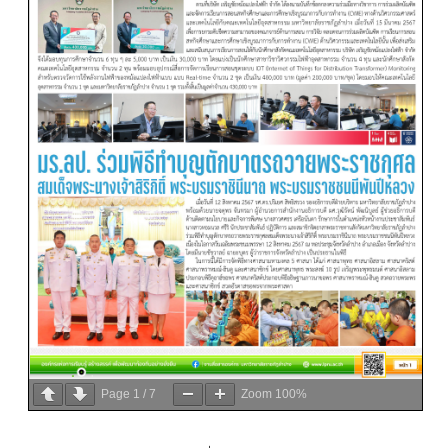
Page
1
/
7
Zoom
100%