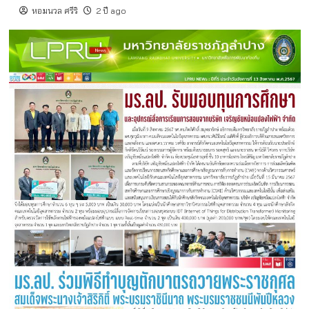
หอมนวล ศรีริ
2 ปี ago