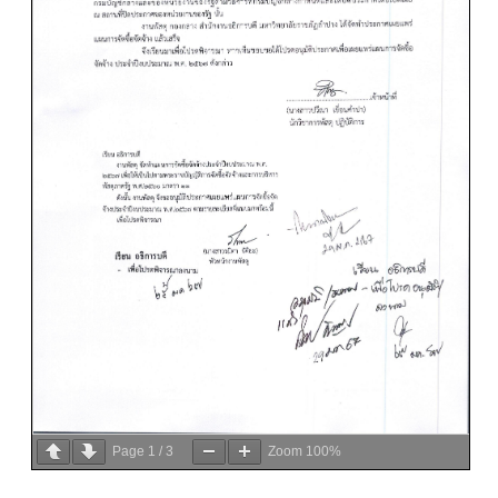
Page
1
/
3
Zoom
100%