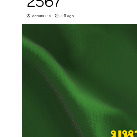
2567
adminLPRU
3 ปี ago