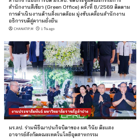
สำนักงานอธิการบดี มร.ลป. จัดประชุมคณะกรรมการ
สำนักงานสีเขียว (Green Office) ครั้งที่ 8/2569 ติดตาม
การดำเนินงานด้านสิ่งแวดล้อม มุ่งขับเคลื่อนสำนักงาน
อธิการบดีสู่ความยั่งยืน
CHANATIP.M
1 วัน ago
งานประชาสัมพันธ์ มหาวิทยาลัยราชภัฏลำปาง
มร.ลป. ร่วมพิธีฌาปนกิจบิดาของ ผศ.วินัย ต๊ะแสง
อาจารย์สังกัดคณะเทคโนโลยีอุตสาหกรรม