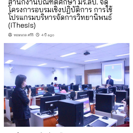
สำนักงานบัณฑิตศึกษา มร.ลป. จัด
โครงการอบรมเชิงปฏิบัติการ การใช้
โปรแกรมบริหารจัดการวิทยานิพนธ์
(iThesis)
หอมนวล ศรีริ
4 ปี ago