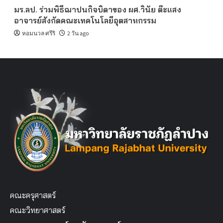
มร.ลป. ร่วมพิธีฌาปนกิจบิดาของ ผศ.วินัย ต๊ะแสง
อาจารย์สังกัดคณะเทคโนโลยีอุตสาหกรรม
หอมนวล ศรีริ
2 วัน ago
คณะครุศาสตร์
คณะวิทยาศาสตร์