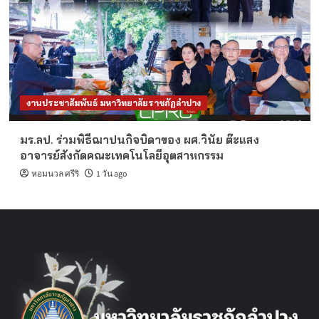
งานประชาสัมพันธ์ มหาวิทยาลัยราชภัฏลำปาง
มร.ลป. ร่วมพิธีฌาปนกิจบิดาของ ผศ.วินัย ต๊ะแสง
อาจารย์สังกัดคณะเทคโนโลยีอุตสาหกรรม
หอมนวล ศรีริ
1 วัน ago