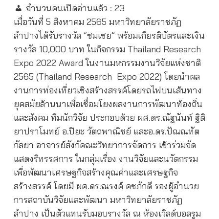
จำนวนคนเปิดอ่านแล้ว :
23
เมื่อวันที่ 5
สิงหาคม
2565
มหาวิทยาลัยราชภัฏ
ลำปางได้รับรางวัล “ชมเชย” พร้อมเกียรติบัตรและเงิน
รางวัล
10,000
บาท ในกิจกรรม
Thailand Research
Expo 2022 Award
ในงานมหกรรมงานวิจัยแห่งชาติ
2565 (Thailand Research Expo 2022)
โดยนำผล
งานการท่องเที่ยวเชิงสร้างสรรค์โดยรถไฟบนเส้นทาง
ยุคสมัยล้านนาเพื่อเชื่อมโยงผลงานการพัฒนาท้องถิ่น
และสังคม ทีมนักวิจัย ประกอบด้วย ผศ.ดร.ณัฐนันท์ ฐิติ
ยาปราโมทย์ อ.ปิยะ วัตถพาณิชย์ และอ.ดร.ปัณณทัต
กัลยา อาจารย์สังกัคณะวิทยาการจัดการ เข้าร่วมจัด
แสดงริทรรศการ ในกลุ่มเรื่อง งานวิจัยและนวัตกรรม
เพื่อพัฒนาเศรษฐกิจสร้างคุณค่าและเศรษฐกิจ
สร้างสรรค์ โดยมี ผศ.ดร.ณรงค์ คชภักดี รองผู้อำนวย
การสถาบันวิจัยและพัฒนา มหาวิทยาลัยราชภัฏ
ลำปาง เป็นตัวแทนรับมอบรางวัล ณ ห้องเวิลด์บอลรูม