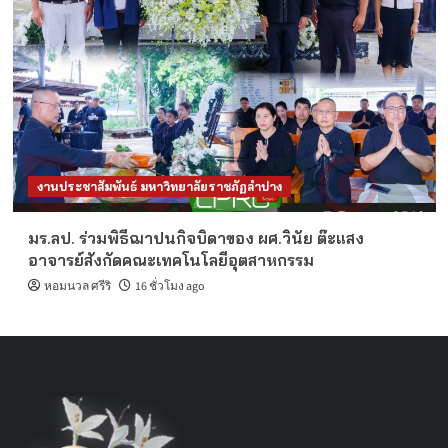
งานประชาสัมพันธ์ มหาวิทยาลัยราชภัฏลำปาง
มร.ลป. ร่วมพิธีฌาปนกิจบิดาของ ผศ.วินัย ต๊ะแสง
อาจารย์สังกัดคณะเทคโนโลยีอุตสาหกรรม
หอมนวล ศรีริ
16 ชั่วโมง ago