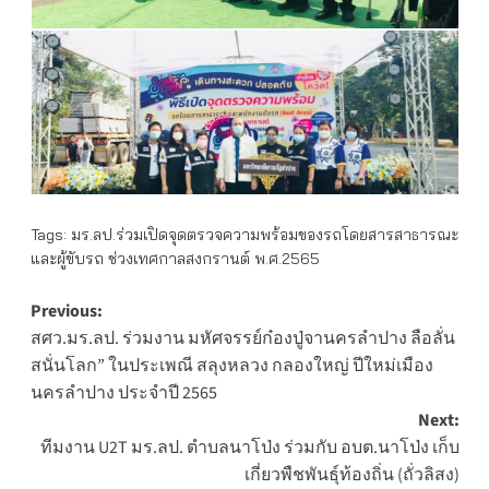
Tags:
มร.ลป.ร่วมเปิดจุดตรวจความพร้อมของรถโดยสารสาธารณะ
และผู้ขับรถ ช่วงเทศกาลสงกรานต์ พ.ศ.2565
Post
Previous:
สศว.มร.ลป. ร่วมงาน มหัศจรรย์ก๋องปู่จานครลำปาง ลือลั่น
navigation
สนั่นโลก” ในประเพณี สลุงหลวง กลองใหญ่ ปีใหม่เมือง
นครลำปาง ประจำปี 2565
Next:
ทีมงาน U2T มร.ลป. ตำบลนาโป่ง ร่วมกับ อบต.นาโป่ง เก็บ
เกี่ยวพืชพันธุ์ท้องถิ่น (ถั่วลิสง)