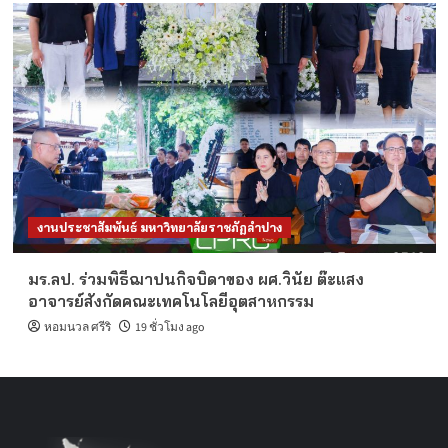
งานประชาสัมพันธ์ มหาวิทยาลัยราชภัฏลำปาง
มร.ลป. ร่วมพิธีฌาปนกิจบิดาของ ผศ.วินัย ต๊ะแสง
อาจารย์สังกัดคณะเทคโนโลยีอุตสาหกรรม
หอมนวล ศรีริ
19 ชั่วโมง ago