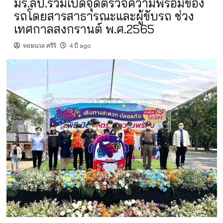
มร.ลป.ร่วมเปิดจุดตรวจความพร้อมของ
รถโดยสารสาธารณะและผู้ขับรถ ช่วง
เทศกาลสงกรานต์ พ.ศ.2565
หอมนวล ศรีริ
4 ปี ago