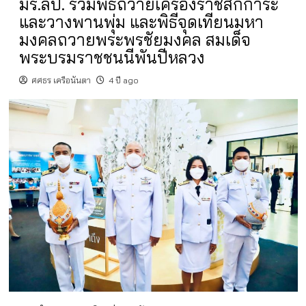
มร.ลป. ร่วมพิธีถวายเครื่องราชสักการะ
และวางพานพุ่ม และพิธีจุดเทียนมหา
มงคลถวายพระพรชัยมงคล สมเด็จ
พระบรมราชชนนีพันปีหลวง
ศศธร เครือนันตา
4 ปี ago