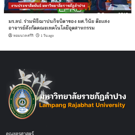
งานประชาสัมพันธ์ มหาวิทยาลัยราชภัฏลำปาง
มร.ลป. ร่วมพิธีฌาปนกิจบิดาของ ผศ.วินัย ต๊ะแสง
อาจารย์สังกัดคณะเทคโนโลยีอุตสาหกรรม
หอมนวล ศรีริ
1 วัน ago
คณะครุศาสตร์