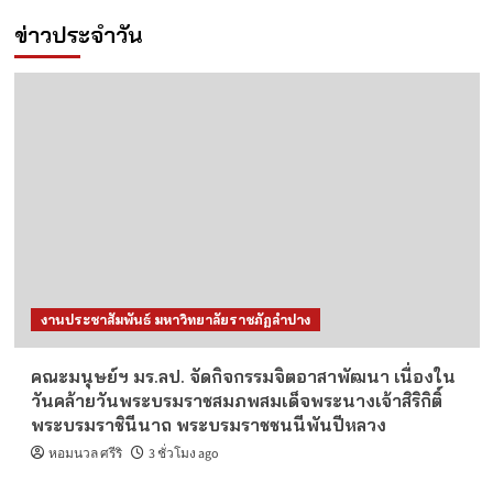
ข่าวประจำวัน
งานประชาสัมพันธ์ มหาวิทยาลัยราชภัฏลำปาง
คณะมนุษย์ฯ มร.ลป. จัดกิจกรรมจิตอาสาพัฒนา เนื่องใน
วันคล้ายวันพระบรมราชสมภพสมเด็จพระนางเจ้าสิริกิติ์
พระบรมราชินีนาถ พระบรมราชชนนีพันปีหลวง
หอมนวล ศรีริ
3 ชั่วโมง ago