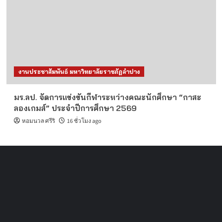
งานประชาสัมพันธ์ มหาวิทยาลัยราชภัฏลำปาง
มร.ลป. จัดการแข่งขันกีฬาระหว่างคณะนักศึกษา “กาสะ
ลองเกมส์” ประจำปีการศึกษา 2569
หอมนวล ศรีริ
16 ชั่วโมง ago