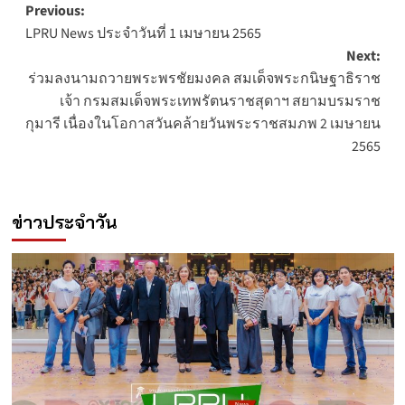
Post
Previous:
LPRU News ประจำวันที่ 1 เมษายน 2565
navigation
Next:
ร่วมลงนามถวายพระพรชัยมงคล สมเด็จพระกนิษฐาธิราช
เจ้า กรมสมเด็จพระเทพรัตนราชสุดาฯ สยามบรมราช
กุมารี เนื่องในโอกาสวันคล้ายวันพระราชสมภพ 2 เมษายน
2565
ข่าวประจำวัน