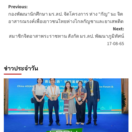
Post
Previous:
กองพัฒนานักศึกษา มร.ลป. จัดโครงการ ห่าง “กัญ” นะ จิต
navigation
อาสารณรงค์เพื่อเยาวชนไทยห่างไกลกัญชาและยาเสพติด
Next:
สมาชิกจิตอาสาพระราชทาน สังกัด มร.ลป. พัฒนาภูมิทัศน์
17-08-65
ข่าวประจำวัน