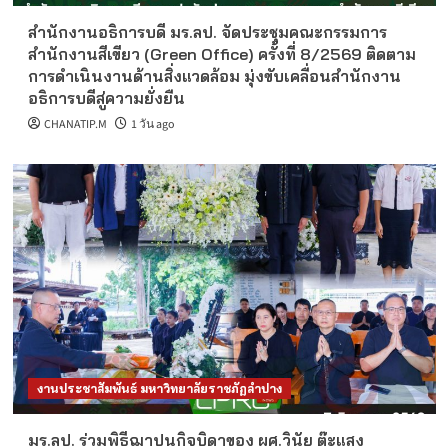
สำนักงานอธิการบดี มร.ลป. จัดประชุมคณะกรรมการ
สำนักงานสีเขียว (Green Office) ครั้งที่ 8/2569 ติดตาม
การดำเนินงานด้านสิ่งแวดล้อม มุ่งขับเคลื่อนสำนักงาน
อธิการบดีสู่ความยั่งยืน
CHANATIP.M
1 วัน ago
งานประชาสัมพันธ์ มหาวิทยาลัยราชภัฏลำปาง
มร.ลป. ร่วมพิธีฌาปนกิจบิดาของ ผศ.วินัย ต๊ะแสง