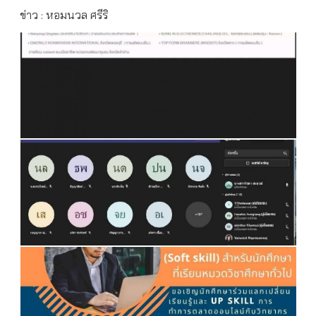
ข่าว : หอมนวล ศรีริ