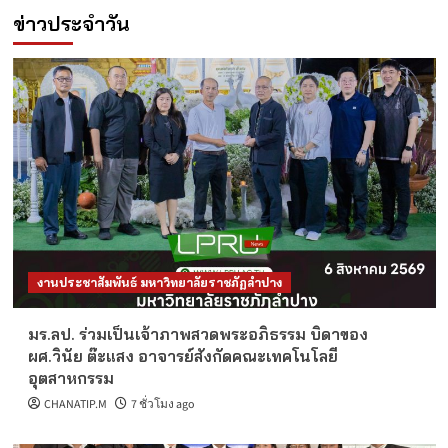
ข่าวประจำวัน
งานประชาสัมพันธ์ มหาวิทยาลัยราชภัฏลำปาง
มร.ลป. ร่วมเป็นเจ้าภาพสวดพระอภิธรรม บิดาของ
ผศ.วินัย ต๊ะแสง อาจารย์สังกัดคณะเทคโนโลยี
อุตสาหกรรม
CHANATIP.M
7 ชั่วโมง ago