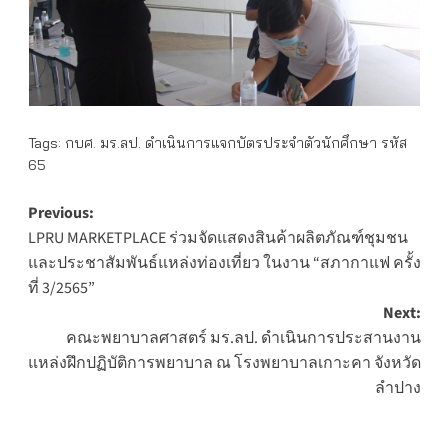
Tags:
กบศ. มร.ลป. ดำเนินการแจกบัตรประจำตัวนักศึกษา รหัส
65
Post
Previous:
LPRU MARKETPLACE ร่วมจัดแสดงสินค้าผลิตภัณฑ์ชุมชน
navigation
และประชาสัมพันธ์แหล่งท่องเที่ยว ในงาน “สภากาแฟ ครั้ง
ที่ 3/2565”
Next:
คณะพยาบาลศาสตร์ มร.ลป. ดำเนินการประสานงาน
แหล่งฝึกปฏิบัติการพยาบาล ณ โรงพยาบาลเกาะคา จังหวัด
ลำปาง