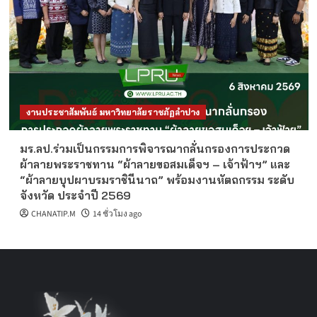
งานประชาสัมพันธ์ มหาวิทยาลัยราชภัฏลำปาง
มร.ลป.ร่วมเป็นกรรมการพิจารณากลั่นกรองการประกวด
ผ้าลายพระราชทาน “ผ้าลายขอสมเด็จฯ – เจ้าฟ้าฯ” และ
“ผ้าลายบุปผาบรมราชินีนาถ” พร้อมงานหัตถกรรม ระดับ
จังหวัด ประจำปี 2569
CHANATIP.M
14 ชั่วโมง ago