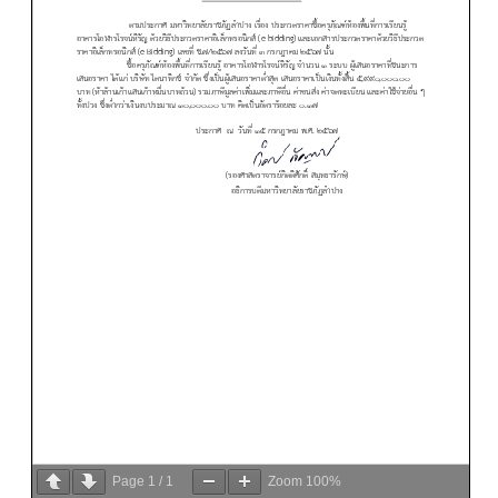
Page
1
/
1
Zoom
100%