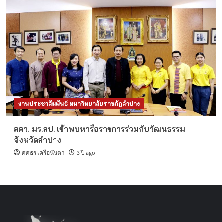
งานประชาสัมพันธ์ มหาวิทยาลัยราชภัฏลำปาง
สศว. มร.ลป. เข้าพบหารือราชการร่วมกับวัฒนธรรม
จังหวัดลำปาง
ศศธร เครือนันตา
3 ปี ago