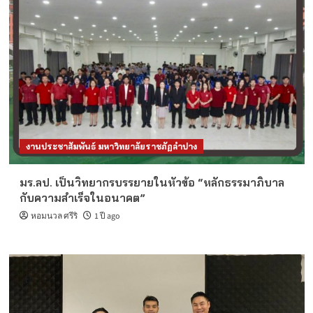
งานประชาสัมพันธ์ มหาวิทยาลัยราชภัฏลำปาง
มร.ลป. เป็นวิทยากรบรรยายในหัวข้อ “หลักธรรมาภิบาล
กับความสำเร็จในอนาคต”
หอมนวล ศรีริ
1 ปี ago