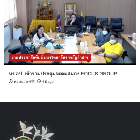
งานประชาสัมพันธ์ มหาวิทยาลัยราชภัฏลำปาง
มร.ลป. เข้าร่วมประชุมระดมสมอง FOCUS GROUP
หอมนวล ศรีริ
4 ปี ago