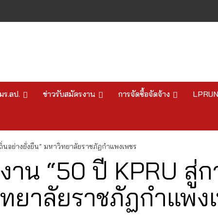
มร.ลป.
ข่าวรับสมัครงาน
การจัดซื้อจัดจ้าง
LPRU
ถิ่นอย่างยั่งยืน” มหาวิทยาลัยราชภัฏกำแพงเพชร
ิดงาน “50 ปี KPRU สู่
าวิทยาลัยราชภัฏกำแพง