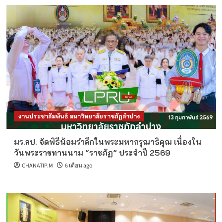
งานประชาสัมพันธ์ มหาวิทยาลัยราชภัฏลำปาง
มร.ลป. จัดพิธีน้อมรำลึกในพระมหากรุณาธิคุณ เนื่องใน
วันพระราชทานนาม “ราชภัฏ” ประจำปี 2569
CHANATIP.M
6 เดือน ago