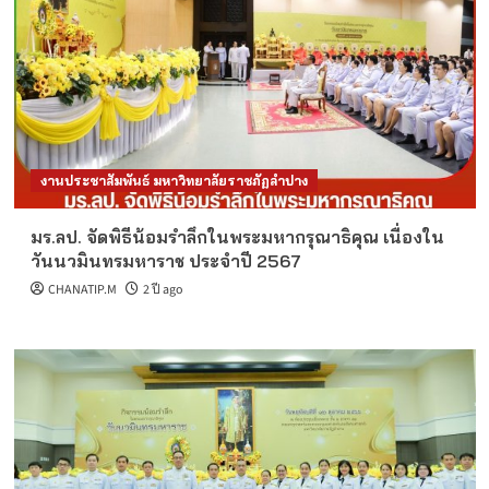
งานประชาสัมพันธ์ มหาวิทยาลัยราชภัฏลำปาง
มร.ลป. จัดพิธีน้อมรำลึกในพระมหากรุณาธิคุณ เนื่องใน
วันนวมินทรมหาราช ประจำปี 2567
CHANATIP.M
2 ปี ago