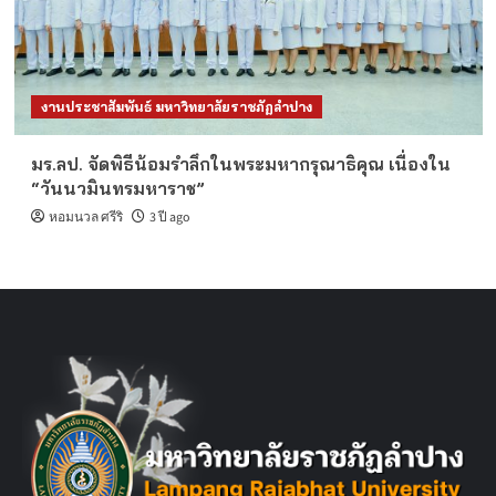
งานประชาสัมพันธ์ มหาวิทยาลัยราชภัฏลำปาง
มร.ลป. จัดพิธีน้อมรำลึกในพระมหากรุณาธิคุณ เนื่องใน
“วันนวมินทรมหาราช”
หอมนวล ศรีริ
3 ปี ago