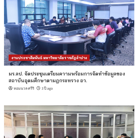
งานประชาสัมพันธ์ มหาวิทยาลัยราชภัฏลำปาง
มร.ลป. จัดประชุมเตรียมความพร้อมการจัดทำข้อมูลของ
สถาบันอุดมศึกษาตามฎกระทรวง อว.
หอมนวล ศรีริ
3 ปี ago