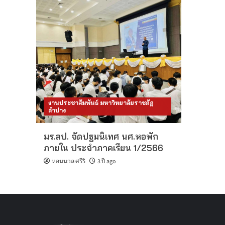
งานประชาสัมพันธ์ มหาวิทยาลัยราชภัฏ
ลำปาง
มร.ลป. จัดปฐมนิเทศ นศ.หอพัก
ภายใน ประจำภาคเรียน 1/2566
หอมนวล ศรีริ
3 ปี ago