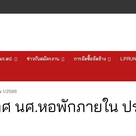
มร.ลป.
ข่าวรับสมัครงาน
การจัดซื้อจัดจ้าง
LPRU
น 1/2566
เทศ นศ.หอพักภายใน ป