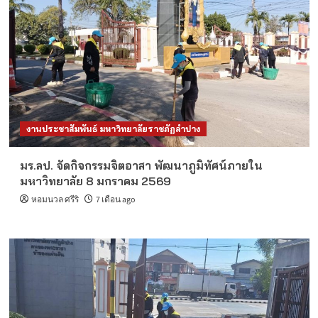
งานประชาสัมพันธ์ มหาวิทยาลัยราชภัฏลำปาง
มร.ลป. จัดกิจกรรมจิตอาสา พัฒนาภูมิทัศน์ภายใน
มหาวิทยาลัย 8 มกราคม 2569
หอมนวล ศรีริ
7 เดือน ago