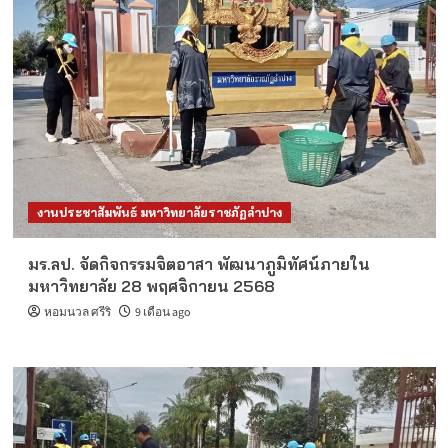
งานประชาสัมพันธ์ มหาวิทยาลัยราชภัฏลำปาง
มร.ลป. จัดกิจกรรมจิตอาสา พัฒนาภูมิทัศน์ภายใน
มหาวิทยาลัย 28 พฤศจิกายน 2568
หอมนวล ศรีริ
9 เดือน ago