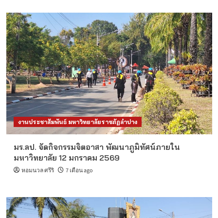
งานประชาสัมพันธ์ มหาวิทยาลัยราชภัฏลำปาง
มร.ลป. จัดกิจกรรมจิตอาสา พัฒนาภูมิทัศน์ภายใน
มหาวิทยาลัย 12 มกราคม 2569
หอมนวล ศรีริ
7 เดือน ago