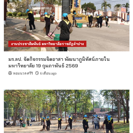
งานประชาสัมพันธ์ มหาวิทยาลัยราชภัฏลำปาง
มร.ลป. จัดกิจกรรมจิตอาสา พัฒนาภูมิทัศน์ภายใน
มหาวิทยาลัย 19 กุมภาพันธ์ 2569
หอมนวล ศรีริ
6 เดือน ago