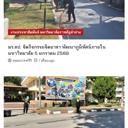
งานประชาสัมพันธ์ มหาวิทยาลัยราชภัฏลำปาง
มร.ลป. จัดกิจกรรมจิตอาสา พัฒนาภูมิทัศน์ภายใน
มหาวิทยาลัย 5 มกราคม 2569
หอมนวล ศรีริ
7 เดือน ago