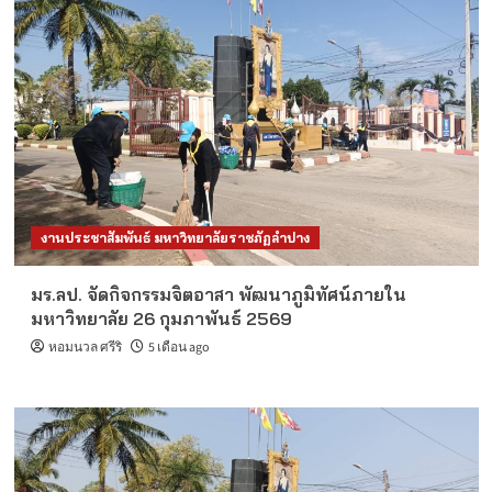
งานประชาสัมพันธ์ มหาวิทยาลัยราชภัฏลำปาง
มร.ลป. จัดกิจกรรมจิตอาสา พัฒนาภูมิทัศน์ภายใน
มหาวิทยาลัย 26 กุมภาพันธ์ 2569
หอมนวล ศรีริ
5 เดือน ago