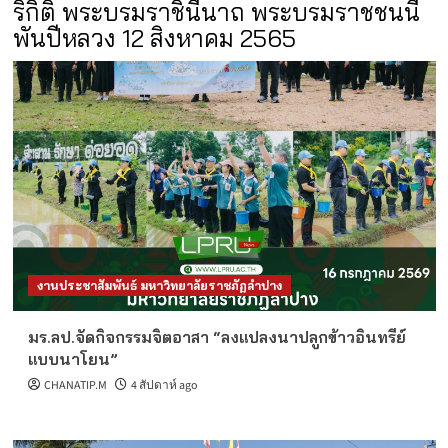
ริกิติ์ พระบรมราชินีนาถ พระบรมราชชนนี
พันปีหลวง 12 สิงหาคม 2565
งานประชาสัมพันธ์ มหาวิทยาลัยราชภัฏลำปาง
มร.ลป.จัดกิจกรรมจิตอาสา “ลงแปลงนาปลูกข้าวอินทรีย์
แบบนาโยน”
CHANATIP.M
4 สัปดาห์ ago