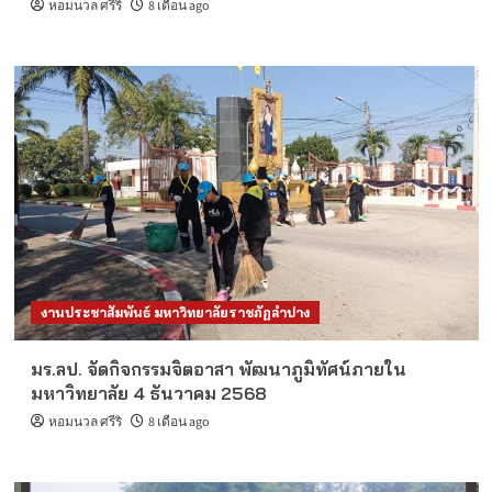
หอมนวล ศรีริ
8 เดือน ago
งานประชาสัมพันธ์ มหาวิทยาลัยราชภัฏลำปาง
มร.ลป. จัดกิจกรรมจิตอาสา พัฒนาภูมิทัศน์ภายใน
มหาวิทยาลัย 4 ธันวาคม 2568
หอมนวล ศรีริ
8 เดือน ago