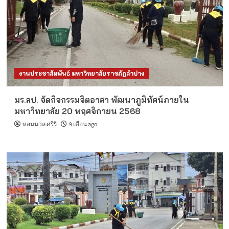
งานประชาสัมพันธ์ มหาวิทยาลัยราชภัฏลำปาง
มร.ลป. จัดกิจกรรมจิตอาสา พัฒนาภูมิทัศน์ภายใน
มหาวิทยาลัย 20 พฤศจิกายน 2568
หอมนวล ศรีริ
9 เดือน ago