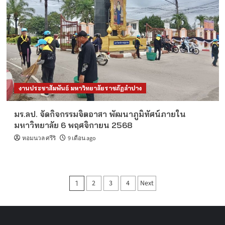
งานประชาสัมพันธ์ มหาวิทยาลัยราชภัฏลำปาง
มร.ลป. จัดกิจกรรมจิตอาสา พัฒนาภูมิทัศน์ภายใน
มหาวิทยาลัย 6 พฤศจิกายน 2568
หอมนวล ศรีริ
9 เดือน ago
Posts
2
3
4
Next
1
pagination