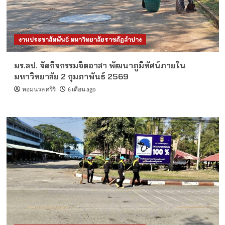
งานประชาสัมพันธ์ มหาวิทยาลัยราชภัฏลำปาง
มร.ลป. จัดกิจกรรมจิตอาสา พัฒนาภูมิทัศน์ภายใน
มหาวิทยาลัย 2 กุมภาพันธ์ 2569
หอมนวล ศรีริ
6 เดือน ago