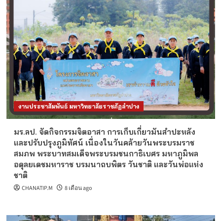
งานประชาสัมพันธ์ มหาวิทยาลัยราชภัฏลำปาง
มร.ลป. จัดกิจกรรมจิตอาสา การเก็บเกี่ยวมันสำปะหลัง
และปรับปรุงภูมิทัศน์ เนื่องในวันคล้ายวันพระบรมราช
สมภพ พระบาทสมเด็จพระบรมชนกาธิเบศร มหาภูมิพล
อดุลยเดชมหาราช บรมนาถบพิตร วันชาติ และวันพ่อแห่ง
ชาติ
CHANATIP.M
8 เดือน ago