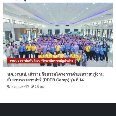
งานประชาสัมพันธ์ มหาวิทยาลัยราชภัฏลำปาง
นศ. มร.ลป. เข้าร่วมกิจกรรมโครงการค่ายเยาวชนรู้งาน
สืบสานพระราชดำริ (RDPB Camp) รุ่นที่ 14
หอมนวล ศรีริ
2 ปี ago