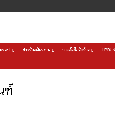
มร.ลป.
ข่าวรับสมัครงาน
การจัดซื้อจัดจ้าง
LPRU
ณฑ์