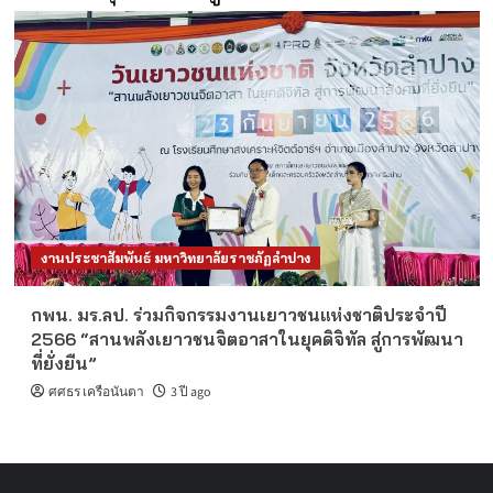
งานประชาสัมพันธ์ มหาวิทยาลัยราชภัฏลำปาง
กพน. มร.ลป. ร่วมกิจกรรมงานเยาวชนแห่งชาติประจำปี
2566 “สานพลังเยาวชนจิตอาสาในยุคดิจิทัล สู่การพัฒนา
ที่ยั่งยืน”
ศศธร เครือนันตา
3 ปี ago