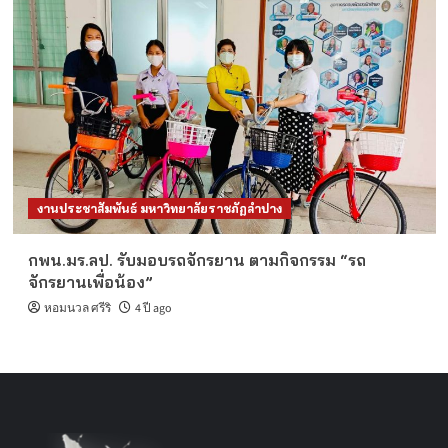
งานประชาสัมพันธ์ มหาวิทยาลัยราชภัฏลำปาง
กพน.มร.ลป. รับมอบรถจักรยาน ตามกิจกรรม “รถ
จักรยานเพื่อน้อง”
หอมนวล ศรีริ
4 ปี ago