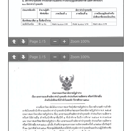
Page
1
/
5
Zoom
100%
Page
1
/
5
Zoom
100%