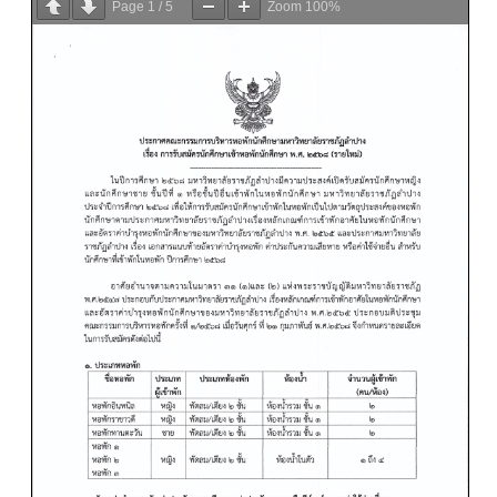
Page
1
/
5
Zoom
100%