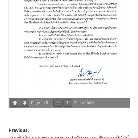
Page
1
/
5
Zoom
100%
Post
Previous:
สมาชิกจิตอาสาพระราชทาน สังกัด มร.ลป. พัฒนาภูมิทัศน์