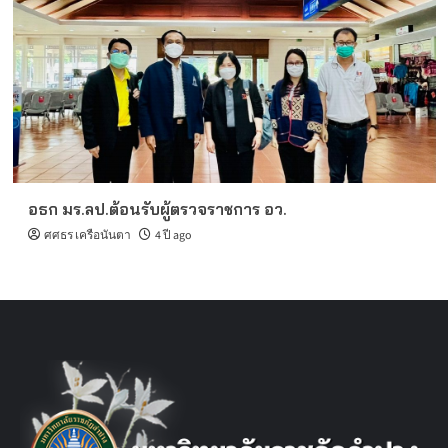
อธก มร.ลป.ต้อนรับผู้ตรวจราชการ อว.
ศศธร เครือนันตา
4 ปี ago