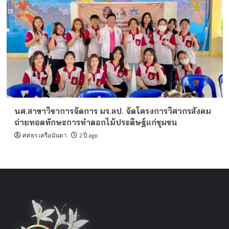
นศ.สาขาวิชาการจัดการ มร.ลป. จัดโครงการวิศวกรสังคม
ถ่ายทอดทักษะการทำดอกไม้ประดิษฐ์แก่ชุมชน
ศศธร เครือนันตา
2 ปี ago