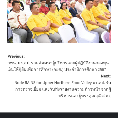
Post
Previous:
กพน. มร.ลป. ร่วมสัมมนาผู้บริหารและผู้ปฏิบัติงานกองทุน
navigation
เงินให้กู้ยืมเพื่อการศึกษา (กยศ.) ประจำปีการศึกษา 2567
Next:
Node RAINS for Upper Northern Food Valley มร.ลป. รับ
การตรวจเยี่ยม และรับฟังรายงานความก้าวหน้า จากผู้
บริหารและผู้ทรงคุณวุฒิ สวก.