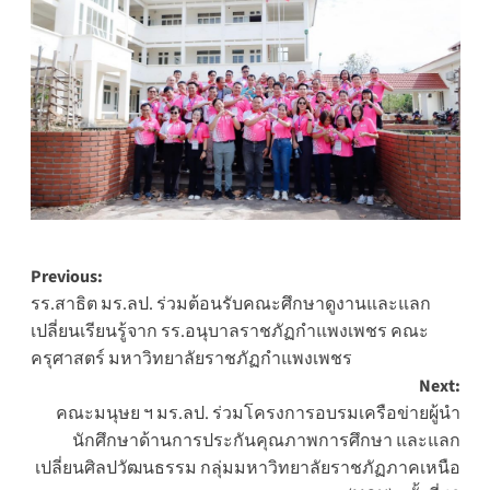
Post
Previous:
รร.สาธิต มร.ลป. ร่วมต้อนรับคณะศึกษาดูงานและแลก
navigation
เปลี่ยนเรียนรู้จาก รร.อนุบาลราชภัฏกำแพงเพชร คณะ
ครุศาสตร์ มหาวิทยาลัยราชภัฏกำแพงเพชร
Next:
คณะมนุษย ฯ มร.ลป. ร่วมโครงการอบรมเครือข่ายผู้นำ
นักศึกษาด้านการประกันคุณภาพการศึกษา และแลก
เปลี่ยนศิลปวัฒนธรรม กลุ่มมหาวิทยาลัยราชภัฏภาคเหนือ