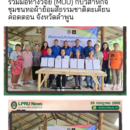
ร่วมมือทางวิจัย (MOU) กับวิสาหกิจ
ชุมชนทอผ้าย้อมสีธรรมชาติตะเคียน
คอตตอน จังหวัดลำพูน