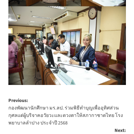
Post
Previous:
กองพัฒนานักศึกษา มร.ลป. ร่วมพิธีทำบุญเพื่ออุทิศส่วน
navigation
กุศลแด่ผู้บริจาคอวัยวะและดวงตาให้สภากาชาดไทย โรง
พยาบาลลำปาง ประจำปี 2568
Next: