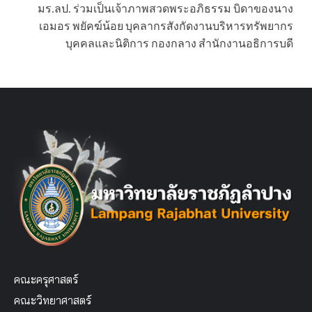
มร.ลป. ร่วมเป็นเจ้าภาพสวดพระอภิธรรม บิดาของนาง
เอมอร พยัคฆ์น้อย บุคลากรสังกัดงานบริหารทรัพยากร
บุคคลและนิติการ กองกลาง สำนักงานอธิการบดี
คณะครุศาสตร์
คณะวิทยาศาสตร์